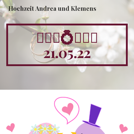
Hochzeit Andrea und Klemens
Skip to main content
Skip to navigation
👰🏻‍♀️
💍
🤵🏻‍♂️
21.05.22